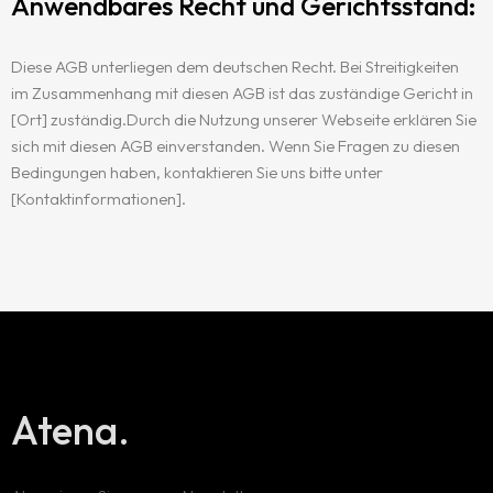
Anwendbares Recht und Gerichtsstand:
Diese AGB unterliegen dem deutschen Recht. Bei Streitigkeiten
im Zusammenhang mit diesen AGB ist das zuständige Gericht in
[Ort] zuständig.Durch die Nutzung unserer Webseite erklären Sie
sich mit diesen AGB einverstanden. Wenn Sie Fragen zu diesen
Bedingungen haben, kontaktieren Sie uns bitte unter
[Kontaktinformationen].
Atena.