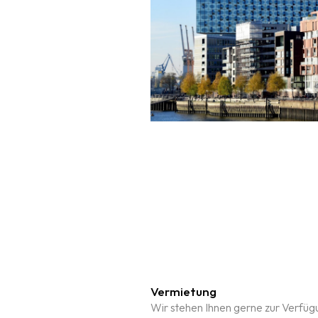
Heim
Über Atena
Dienstleistungen
Vermietung
Wir stehen Ihnen gerne zur Verfüg
Kontakt
VERWALTUNG