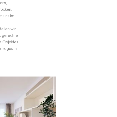
ern,
ücken.
n uns im
n
tellen wir
ktgerechte
es Objektes
rtrages in