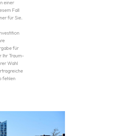
in einer
- Mahnwesen
iesem Fall
- Vorbereitung und Überwachu
ner für Sie.
Modernisierungs- und
Sanierungsmaßnahmen
nvestition
hre
- Ausschreibungen und Auftrags
rgabe für
Sanierungen Einbindung von e
r Ihr Traum-
Fachleuten / Planungsbüros.
hrer Wahl
ertragreiche
- Prüfung und Abnahme von kle
o fehlen
- Abnahme und Übergabe der R