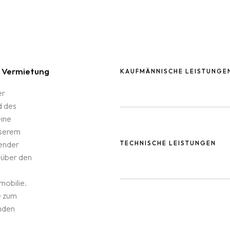
i Vermietung
KAUFMÄNNISCHE LEISTUNGE
er
d des
- Vermietungsmanagement und
ine
Mietverhältnisse durch gute pe
nserem
Kontakte.
ender
TECHNISCHE LEISTUNGEN
 über den
- Durchführung von Mietanpas
Anpassung von
mobilie.
- regelmäßige Objektbegehung
Nebenkostenvorauszahlungen.
e zum
nden
- Organisation erforderlicher 
- Abwicklungen von Mieterwec
Instandsetzungsarbeiten.